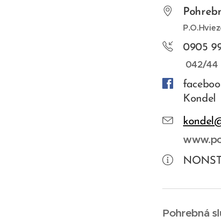
Pohrebn
P.O.Hviez
0905 99
042/44 
faceboo
Kondel
kondel
www.po
NONST
Pohrebná sl