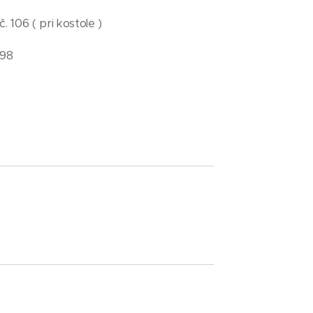
. 106 ( pri kostole )
398