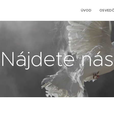
ÚVOD
OSVEDČ
Nájdete nás